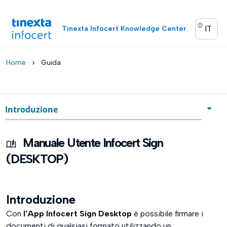
IT
Tinexta Infocert Knowledge Center
Home
Guida
chevron_right
Introduzione
Introduzione
Manuale Utente Infocert Sign
Utenti: tipologie e profili
(DESKTOP)
Login
Introduzione
Homepage
Con
l'App Infocert Sign Desktop
è possibile firmare i
Menu di Configurazione
documenti di qualsiasi formato utilizzando un