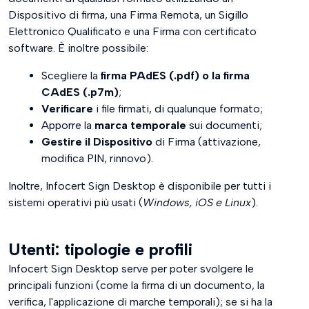
Dispositivo di firma, una Firma Remota, un Sigillo
Firme e Certificati
Elettronico Qualificato e una Firma con certificato
software. È inoltre possibile:
Marcature Temporali
Scegliere la
firma PAdES (.pdf) o la firma
Licenza
CAdES (.p7m)
;
Verificare
i file firmati, di qualunque formato;
Elenco Certificati
Apporre la
marca temporale
sui documenti;
Gestire il Dispositivo
di Firma (attivazione,
Altre Impostazioni
modifica PIN, rinnovo).
Firma
Inoltre, Infocert Sign Desktop è disponibile per tutti i
sistemi operativi più usati (
Windows, iOS e Linux
).
Firma Multipla
Verifica
Utenti: tipologie e profili
Report di Verifica
Infocert Sign Desktop serve per poter svolgere le
principali funzioni (come la firma di un documento, la
Crea Pratica
verifica, l'applicazione di marche temporali); se si ha la