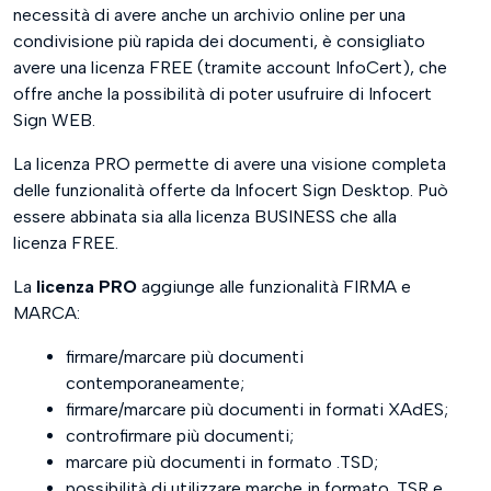
necessità di avere anche un archivio online per una
Controfirma
condivisione più rapida dei documenti, è consigliato
avere una licenza FREE (tramite account InfoCert), che
Associa/Separa Marca
offre anche la possibilità di poter usufruire di Infocert
Sign WEB.
Cifra/Decifra
La licenza PRO permette di avere una visione completa
delle funzionalità offerte da Infocert Sign Desktop. Può
essere abbinata sia alla licenza BUSINESS che alla
licenza FREE.
La
licenza PRO
aggiunge alle funzionalità FIRMA e
MARCA:
firmare/marcare più documenti
contemporaneamente;
firmare/marcare più documenti in formati XAdES;
controfirmare più documenti;
marcare più documenti in formato .TSD;
possibilità di utilizzare marche in formato .TSR e