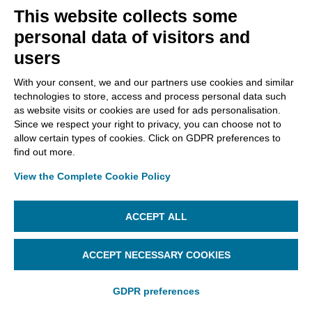
This website collects some
personal data of visitors and
users
With your consent, we and our partners use cookies and similar
technologies to store, access and process personal data such
as website visits or cookies are used for ads personalisation.
Le marche temporali possono essere utilizzate in più
Since we respect your right to privacy, you can choose not to
modi:
allow certain types of cookies. Click on GDPR preferences to
find out more.
Attraverso la funzione
MARCA
per applicare
marche temporali su documenti che possono
View the Complete Cookie Policy
essere firmati o no;
ACCEPT ALL
Durante il processo di
FIRMA
.
ACCEPT NECESSARY COOKIES
Caricamento documento
GDPR preferences
Una volta selezionato il documento, Infocert Sign
Desktop indica gli estremi dello stesso (tipo,