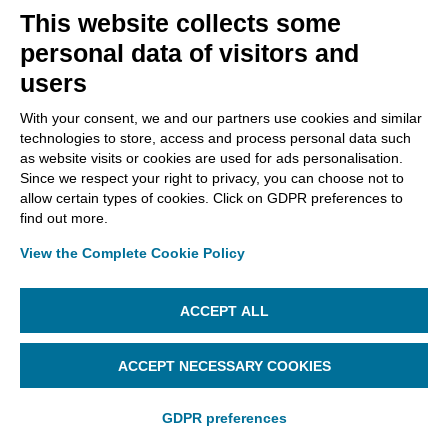
This website collects some
personal data of visitors and
users
Cliccando su
Crea Immagine di Firma
, sarà possibile:
With your consent, we and our partners use cookies and similar
technologies to store, access and process personal data such
digitare la propria firma, scegliendo poi in basso
as website visits or cookies are used for ads personalisation.
a destra un font per la firma;
Since we respect your right to privacy, you can choose not to
allow certain types of cookies. Click on GDPR preferences to
find out more.
View the Complete Cookie Policy
ACCEPT ALL
ACCEPT NECESSARY COOKIES
GDPR preferences