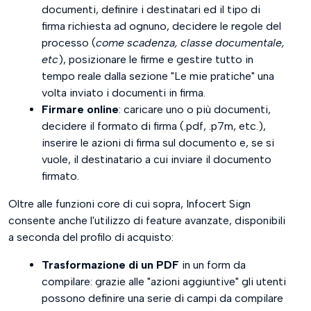
documenti, definire i destinatari ed il tipo di
Funzione Richiedi Firma - Crea Pratica
firma richiesta ad ognuno, decidere le regole del
processo (
come scadenza, classe documentale,
Configura la pratica
etc
), posizionare le firme e gestire tutto in
tempo reale dalla sezione "Le mie pratiche" una
Posiziona Firme
volta inviato i documenti in firma.
Configurazione Cloud Storage (Microsoft Drive - Google Drive)
Firmare online
: caricare uno o più documenti,
decidere il formato di firma (.pdf, .p7m, etc.),
Richiedi Allegati
inserire le azioni di firma sul documento e, se si
vuole, il destinatario a cui inviare il documento
Codice di accesso: definizione codici di accesso alla pratica
firmato.
Firma semplice con password
Oltre alle funzioni core di cui sopra, Infocert Sign
consente anche l'utilizzo di feature avanzate, disponibili
Importazione contatti da CSV e Invio Massivo
a seconda del profilo di acquisto:
Quickstart (per utenti che non hanno una firma digitale)
Trasformazione di un PDF
in un form da
compilare: grazie alle "azioni aggiuntive" gli utenti
Funzione Firma allo Sportello
possono definire una serie di campi da compilare