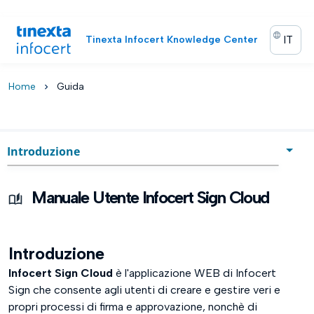
IT
Tinexta Infocert Knowledge Center
Home
Guida
chevron_right
Introduzione
Introduzione
Manuale Utente Infocert Sign Cloud
Utenti: tipologie e profili
Login
Introduzione
Infocert Sign Cloud
è l'applicazione WEB di Infocert
Home Page
Sign che consente agli utenti di creare e gestire veri e
Menu Configurazione
propri processi di firma e approvazione, nonchè di