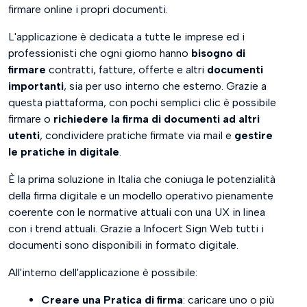
firmare online i propri documenti.
Rubrica
L'applicazione è dedicata a tutte le imprese ed i
Firma Elettronica
professionisti che ogni giorno hanno
bisogno di
firmare
contratti, fatture, offerte e altri
documenti
Marche Temporali
importanti
, sia per uso interno che esterno. Grazie a
questa piattaforma, con pochi semplici clic è possibile
PEC
firmare o
richiedere la firma di documenti ad altri
utenti
, condividere pratiche firmate via mail e
gestire
Report
le pratiche in digitale
.
Impostazioni Utente
È la prima soluzione in Italia che coniuga le potenzialità
della firma digitale e un modello operativo pienamente
Assistenza
coerente con le normative attuali con una UX in linea
con i trend attuali. Grazie a Infocert Sign Web tutti i
Funzione Firma e Invia
documenti sono disponibili in formato digitale.
Firma la pratica
All'interno dell'applicazione è possibile:
Selezione Certificato di Firma ed inserimento del PIN
Creare una Pratica di firma
: caricare uno o più